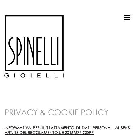
T
o
g
g
l
e
n
a
v
i
g
a
t
i
o
n
PRIVACY & COOKIE POLICY
INFORMATIVA PER IL TRATTAMENTO DI DATI PERSONALI AI SENSI
ART. 13 DEL REGOLAMENTO UE 2016/679 GDPR