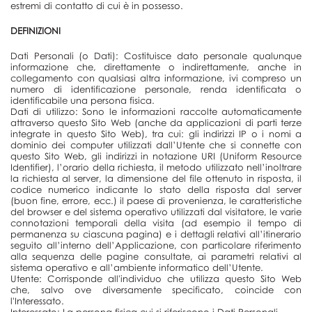
estremi di contatto di cui è in possesso.
DEFINIZIONI
Dati Personali (o Dati): Costituisce dato personale qualunque
informazione che, direttamente o indirettamente, anche in
collegamento con qualsiasi altra informazione, ivi compreso un
numero di identificazione personale, renda identificata o
identificabile una persona fisica.
Dati di utilizzo: Sono le informazioni raccolte automaticamente
attraverso questo Sito Web (anche da applicazioni di parti terze
integrate in questo Sito Web), tra cui: gli indirizzi IP o i nomi a
dominio dei computer utilizzati dall’Utente che si connette con
questo Sito Web, gli indirizzi in notazione URI (Uniform Resource
Identifier), l’orario della richiesta, il metodo utilizzato nell’inoltrare
la richiesta al server, la dimensione del file ottenuto in risposta, il
codice numerico indicante lo stato della risposta dal server
(buon fine, errore, ecc.) il paese di provenienza, le caratteristiche
del browser e del sistema operativo utilizzati dal visitatore, le varie
connotazioni temporali della visita (ad esempio il tempo di
permanenza su ciascuna pagina) e i dettagli relativi all’itinerario
seguito all’interno dell’Applicazione, con particolare riferimento
alla sequenza delle pagine consultate, ai parametri relativi al
sistema operativo e all’ambiente informatico dell’Utente.
Utente: Corrisponde all'individuo che utilizza questo Sito Web
che, salvo ove diversamente specificato, coincide con
l'Interessato.