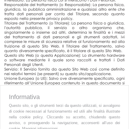
Interessato: La persona fisica cui si riferiscono i Dati Personali.
Responsabile del trattamento (o Responsabile): La persona fisica,
giuridica, la pubblica amministrazione e qualsiasi altro ente che
tratta dati personali per conto del Titolare, secondo quanto
esposto nella presente privacy policy.
Titolare del Trattamento (o Titolare): La persona fisica o giuridica,
l'autorità pubblica, il servizio o altro organismo che,
singolarmente o insieme ad altri, determina le finalità e i mezzi
del trattamento di dati personali e gli strumenti adottati, ivi
comprese le misure di sicurezza relative al funzionamento ed alla
fruizione di questo Sito Web. Il Titolare del Trattamento, salvo
quanto diversamente specificato, è il titolare di questo Sito Web.
Questo sito Web (o questa Applicazione): Lo strumento hardware
o software mediante il quale sono raccolti e trattati i Dati
Personali degli Utenti.
Servizio: Il Servizio fornito da questo Sito Web così come definito
nei relativi termini (se presenti) su questo sito/applicazione.
Unione Europea (o UE): Salvo ove diversamente specificato, ogni
riferimento all’Unione Europea contenuto in questo documento si
intende esteso a tutti gli attuali stati membri dell’Unione Europea
e dello Spazio Economico Europeo.
Informativa
Cookie: Piccola porzione di dati conservata all'interno del
dispositivo dell'Utente.
Questo sito, o gli strumenti terzi da questo utilizzati, si avvalgono
di cookie necessari al funzionamento ed utili alle finalità illustrate
nella cookie policy. Cliccando su accetto, chiudendo questo
avviso, o proseguendo la navigazione, acconsenti all’uso dei
cookie.
Maggiori informazioni